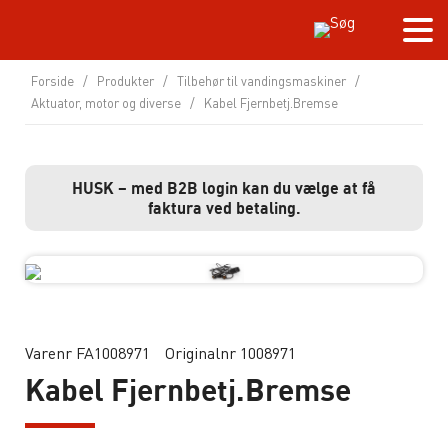
Forside
/
Produkter
/
Tilbehør til vandingsmaskiner
/
Aktuator, motor og diverse
/
Kabel Fjernbetj.Bremse
HUSK – med B2B login kan du vælge at få
faktura ved betaling.
Varenr FA1008971
Originalnr 1008971
Kabel Fjernbetj.Bremse