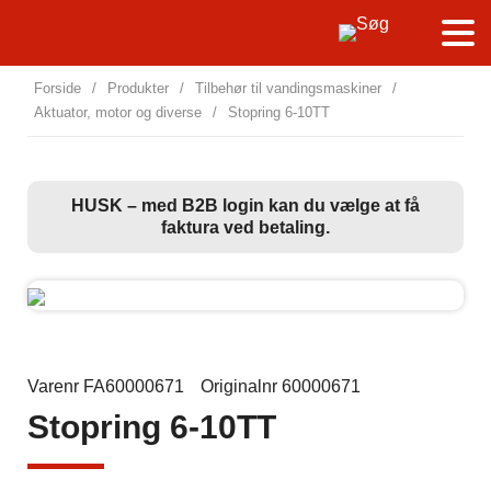
Forside
/
Produkter
/
Tilbehør til vandingsmaskiner
/
Aktuator, motor og diverse
/
Stopring 6-10TT
HUSK – med B2B login kan du vælge at få
faktura ved betaling.
Varenr FA60000671
Originalnr 60000671
Stopring 6-10TT