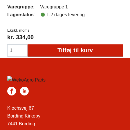
Varegruppe:
Varegruppe 1
Lagerstatus:
1-2 dages levering
Ekskl. moms
kr.
334,00
Tilføj til kurv
Klochsvej 67
Bording Kirkeby
7441 Bording