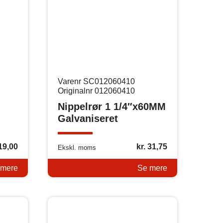
Varenr SC012060410
Originalnr 012060410
Nippelrør 1 1/4″x60MM
Galvaniseret
19,00
kr.
31,75
Ekskl. moms
 mere
Se mere