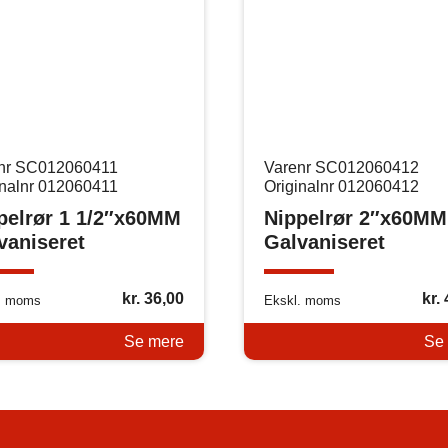
nr SC012060411
Varenr SC012060412
inalnr 012060411
Originalnr 012060412
pelrør 1 1/2″x60MM
Nippelrør 2″x60MM
vaniseret
Galvaniseret
kr.
36,00
kr.
. moms
Ekskl. moms
Se mere
Se