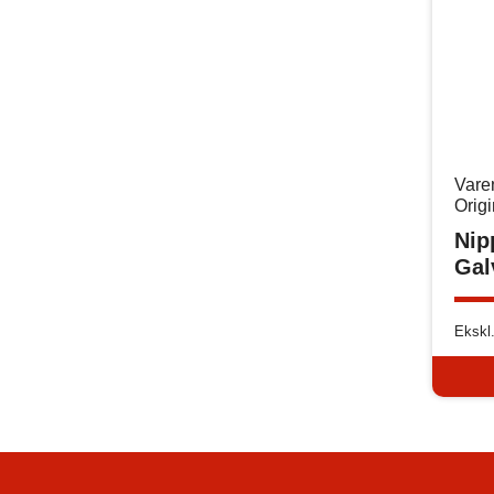
Vare
Orig
Nip
Gal
Ekskl