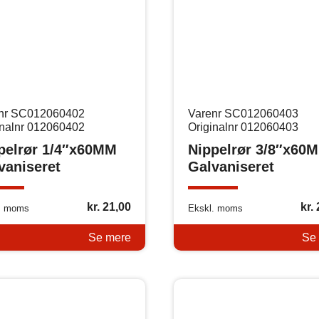
nr SC012060402
Varenr SC012060403
inalnr 012060402
Originalnr 012060403
pelrør 1/4″x60MM
Nippelrør 3/8″x60
vaniseret
Galvaniseret
kr.
21,00
kr.
. moms
Ekskl. moms
Se mere
Se