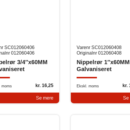
nr SC012060406
Varenr SC012060408
inalnr 012060406
Originalnr 012060408
pelrør 3/4″x60MM
Nippelrør 1″x60MM
vaniseret
Galvaniseret
kr.
16,25
kr.
. moms
Ekskl. moms
Se mere
Se