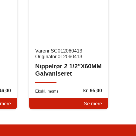
Varenr SC012060413
Originalnr 012060413
Nippelrør 2 1/2″X60MM
Galvaniseret
46,00
kr.
95,00
Ekskl. moms
 mere
Se mere