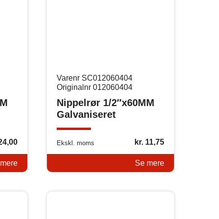
Varenr SC012060404
Originalnr 012060404
MM
Nippelrør 1/2″x60MM
Galvaniseret
24,00
kr.
11,75
Ekskl. moms
 mere
Se mere