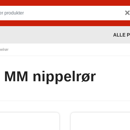
ALLE 
elrør
 MM nippelrør