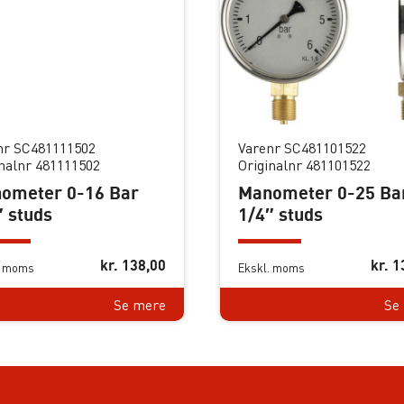
nr SC481111502
Varenr SC481101522
inalnr 481111502
Originalnr 481101522
ometer 0-16 Bar
Manometer 0-25 Ba
″ studs
1/4″ studs
kr.
138,00
kr.
1
. moms
Ekskl. moms
Se mere
Se