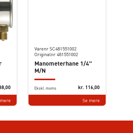
Varenr SC481551002
Originalnr 481551002
r
Manometerhane 1/4″
M/N
38,00
kr.
116,00
Ekskl. moms
 mere
Se mere