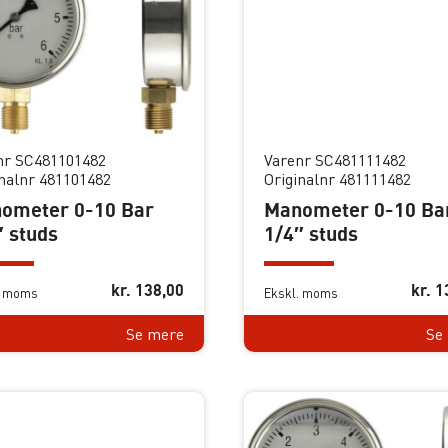
nr SC481101482
Varenr SC481111482
inalnr 481101482
Originalnr 481111482
ometer 0-10 Bar
Manometer 0-10 Ba
″ studs
1/4″ studs
kr.
138,00
kr.
1
. moms
Ekskl. moms
Se mere
Se