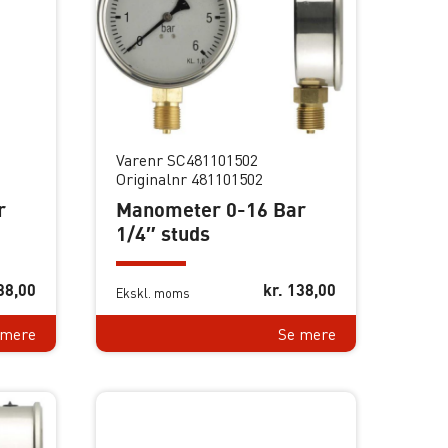
Varenr SC481101502
Originalnr 481101502
r
Manometer 0-16 Bar
1/4″ studs
38,00
kr.
138,00
Ekskl. moms
 mere
Se mere