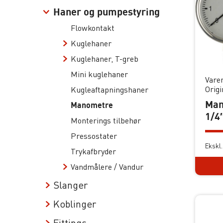
Haner og pumpestyring
Flowkontakt
Kuglehaner
Kuglehaner, T-greb
Mini kuglehaner
Vare
Orig
Kugleaftapningshaner
Man
Manometre
1/4
Monterings tilbehør
Pressostater
Ekskl
Trykafbryder
Vandmålere / Vandur
Slanger
Koblinger
Fittings