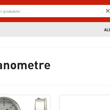
AL
anometre