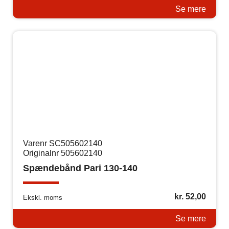
Se mere
Varenr SC505602140
Originalnr 505602140
Spændebånd Pari 130-140
kr.
52,00
Ekskl. moms
Se mere