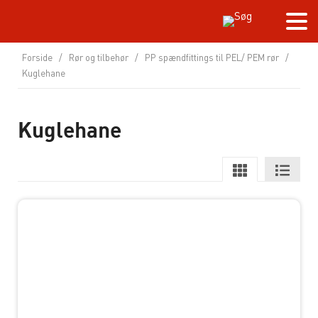
Forside
/
Rør og tilbehør
/
PP spændfittings til PEL/ PEM rør
/
Kuglehane
Kuglehane