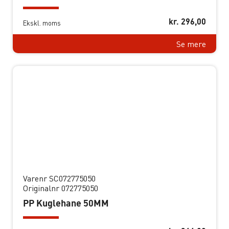
kr.
296,00
Ekskl. moms
Se mere
Varenr SC072775050
Originalnr 072775050
PP Kuglehane 50MM