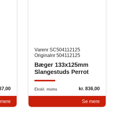
Varenr SC504112125
Originalnr 504112125
Bæger 133x125mm
Slangestuds Perrot
87,00
kr.
836,00
Ekskl. moms
 mere
Se mere