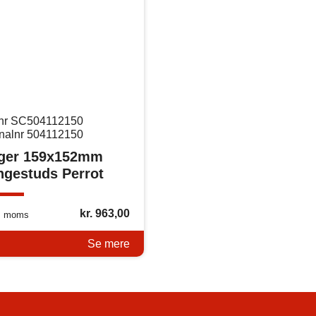
nr SC504112150
inalnr 504112150
ger 159x152mm
ngestuds Perrot
kr.
963,00
. moms
Se mere