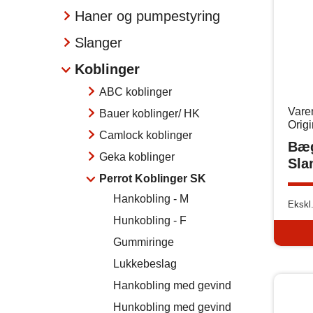
Haner og pumpestyring
Slanger
Koblinger
ABC koblinger
Vare
Bauer koblinger/ HK
Orig
Camlock koblinger
Bæ
Geka koblinger
Sla
Perrot Koblinger SK
Hankobling - M
Ekskl
Hunkobling - F
Gummiringe
Lukkebeslag
Hankobling med gevind
Hunkobling med gevind