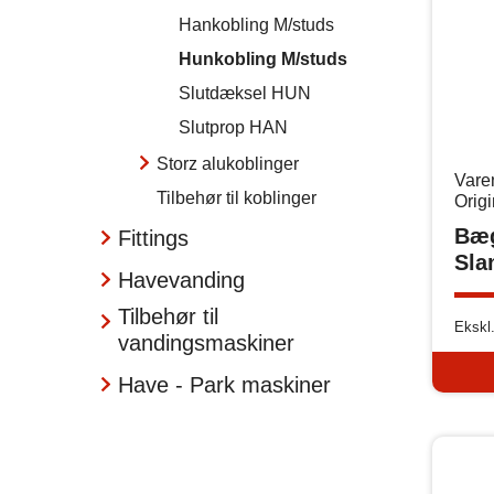
Hankobling M/studs
Hunkobling M/studs
Slutdæksel HUN
Slutprop HAN
Storz alukoblinger
Vare
Tilbehør til koblinger
Orig
Bæ
Fittings
Sla
Havevanding
Tilbehør til
Ekskl
vandingsmaskiner
Have - Park maskiner