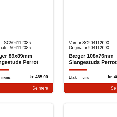
nr SC504112085
Varenr SC504112090
inalnr 504112085
Originalnr 504112090
ger 89x89mm
Bæger 108x76mm
ngestuds Perrot
Slangestuds Perrot
kr.
465,00
kr.
4
. moms
Ekskl. moms
Se mere
Se