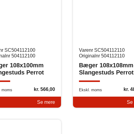
nr SC504112100
Varenr SC504112110
inalnr 504112100
Originalnr 504112110
ger 108x100mm
Bæger 108x108mm
ngestuds Perrot
Slangestuds Perrot
kr.
566,00
kr.
4
. moms
Ekskl. moms
Se mere
Se