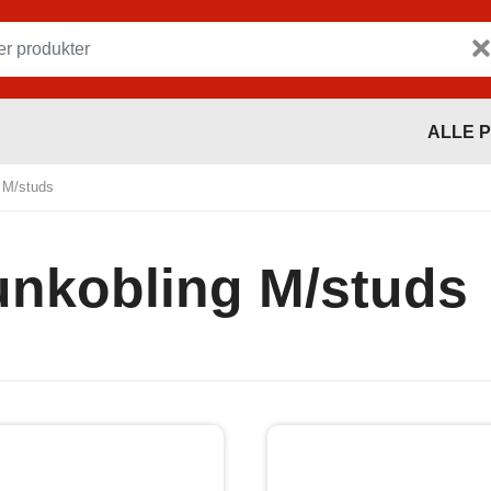
ALLE 
 M/studs
nkobling M/studs