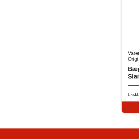
Vare
Orig
Bæ
Sla
Ekskl