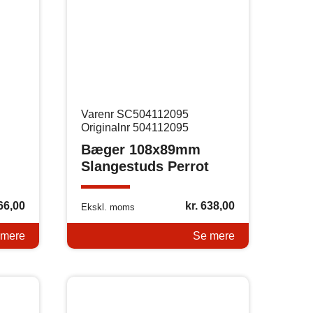
Varenr SC504112095
Originalnr 504112095
Bæger 108x89mm
Slangestuds Perrot
66,00
kr.
638,00
Ekskl. moms
 mere
Se mere