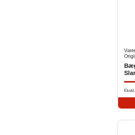
Vare
Orig
Bæ
Sla
Ekskl