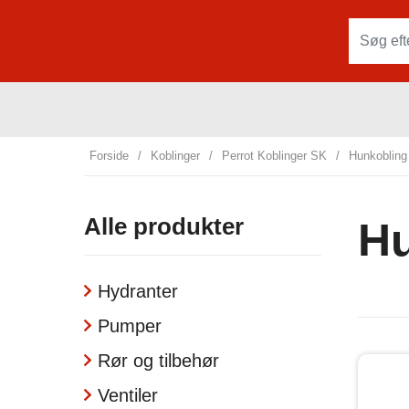
Forside
/
Koblinger
/
Perrot Koblinger SK
/
Hunkobling
Alle produkter
Hu
Hydranter
Pumper
Rør og tilbehør
Ventiler