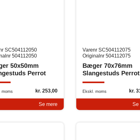
nr SC504112050
Varenr SC504112075
inalnr 504112050
Originalnr 504112075
ger 50x50mm
Bæger 70x76mm
ngestuds Perrot
Slangestuds Perrot
kr.
253,00
kr.
3
. moms
Ekskl. moms
Se mere
Se