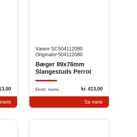
Varenr SC504112080
Originalnr 504112080
Bæger 89x76mm
Slangestuds Perrot
13,00
kr.
413,00
Ekskl. moms
 mere
Se mere