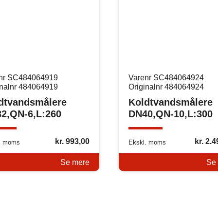
nr SC484064919
Varenr SC484064924
inalnr 484064919
Originalnr 484064924
dtvandsmålere
Koldtvandsmålere
2,QN-6,L:260
DN40,QN-10,L:300
kr.
993,00
kr.
2.4
. moms
Ekskl. moms
Se mere
Se