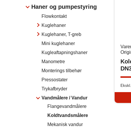
Haner og pumpestyring
Flowkontakt
Kuglehaner
Kuglehaner, T-greb
Mini kuglehaner
Vare
Orig
Kugleaftapningshaner
Kol
Manometre
DN3
Monterings tilbehør
Pressostater
Ekskl
Trykafbryder
Vandmålere / Vandur
Flangevandmålere
Koldtvandsmålere
Mekanisk vandur